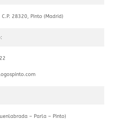
 C.P. 28320, Pinto (Madrid)
:
922
logospinto.com
enlabrada – Parla – Pinto)