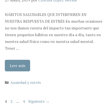
HÁBITOS SALUDABLES QUE INTERFIEREN EN
NUESTRA RESPUESTA DE ESTRÉS En muchas ocasiones
no nos damos cuenta del impacto tan importante que
tienen pequeños hábitos en nuestro día a día, tanto en
nuestra salud física como en nuestra salud mental.
Tener …
Leer más
Categorías
Ansiedad y estrés
Página
Página
Página
1
2
…
4
Siguiente
→