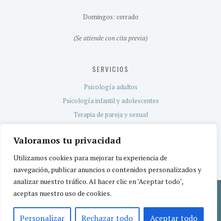
Domingos: cerrado
(Se atiende con cita previa)
SERVICIOS
Psicología adultos
Psicología infantil y adolescentes
Terapia de pareja y sexual
Evaluación neuropsicológica
Valoramos tu privacidad
Servicio TEA
Utilizamos cookies para mejorar tu experiencia de
navegación, publicar anuncios o contenidos personalizados y
analizar nuestro tráfico. Al hacer clic en "Aceptar todo",
aceptas nuestro uso de cookies.
Política de privacidad
Aviso legal
Política de cookies
© 2026 CEREBETIA | Centro de Psicología | Centro sanitario registrado por la
Personalizar
Rechazar todo
Aceptar todo