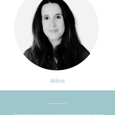
Ainhoa
________
“Las personas que creen que tienen la facultad de ejercer