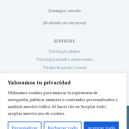
Domingos: cerrado
(Se atiende con cita previa)
SERVICIOS
Psicología adultos
Psicología infantil y adolescentes
Terapia de pareja y sexual
Evaluación neuropsicológica
Valoramos tu privacidad
Servicio TEA
Utilizamos cookies para mejorar tu experiencia de
navegación, publicar anuncios o contenidos personalizados y
analizar nuestro tráfico. Al hacer clic en "Aceptar todo",
aceptas nuestro uso de cookies.
Política de privacidad
Aviso legal
Política de cookies
© 2026 CEREBETIA | Centro de Psicología | Centro sanitario registrado por la
Personalizar
Rechazar todo
Aceptar todo