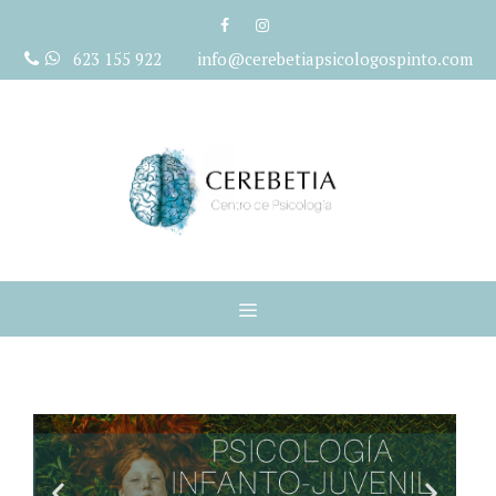
623 155 922 info@cerebetiapsicologospinto.com