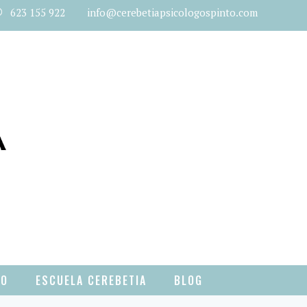
623 155 922 info@cerebetiapsicologospinto.com
TO
ESCUELA CEREBETIA
BLOG