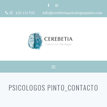
Saltar
al
623 155 922 info@cerebetiapsicologospinto.com
contenido
Menú
PSICOLOGOS PINTO_CONTACTO