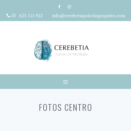
Saltar
al
623 155 922 info@cerebetiapsicologospinto.com
contenido
Menú
FOTOS CENTRO