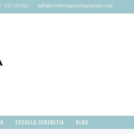
623 155 922 info@cerebetiapsicologospinto.com
TO
ESCUELA CEREBETIA
BLOG