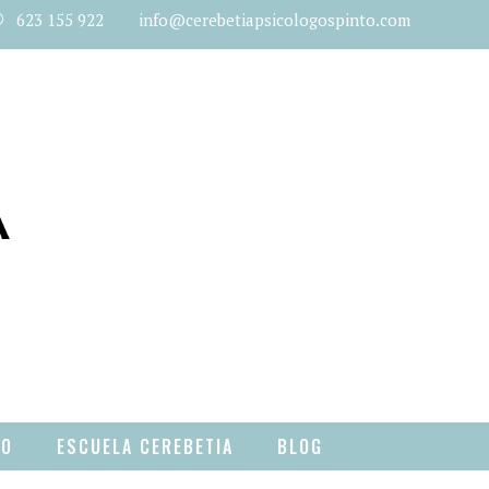
623 155 922 info@cerebetiapsicologospinto.com
TO
ESCUELA CEREBETIA
BLOG