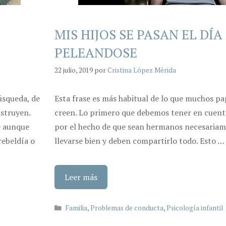
MIS HIJOS SE PASAN EL DÍA
PELEANDOSE
22 julio, 2019
por
Cristina López Mérida
úsqueda, de
Esta frase es más habitual de lo que muchos p
nstruyen.
creen. Lo primero que debemos tener en cuent
e aunque
por el hecho de que sean hermanos necesariam
rebeldía o
llevarse bien y deben compartirlo todo. Esto …
Leer más
Categorías
Familia
,
Problemas de conducta
,
Psicología infantil