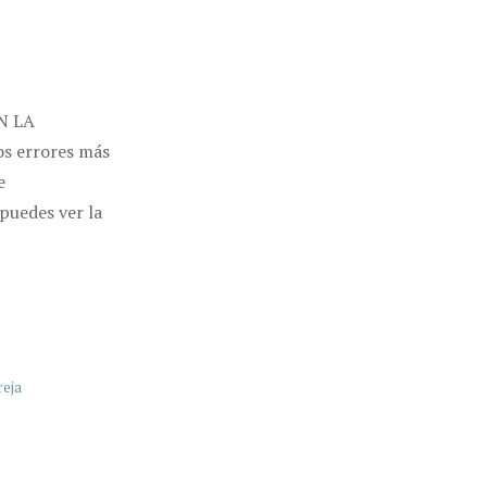
N LA
s errores más
e
puedes ver la
reja