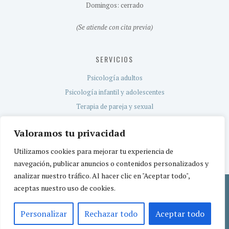
Domingos: cerrado
(Se atiende con cita previa)
SERVICIOS
Psicología adultos
Psicología infantil y adolescentes
Terapia de pareja y sexual
Evaluación neuropsicológica
Valoramos tu privacidad
Servicio TEA
Utilizamos cookies para mejorar tu experiencia de
navegación, publicar anuncios o contenidos personalizados y
analizar nuestro tráfico. Al hacer clic en "Aceptar todo",
aceptas nuestro uso de cookies.
Política de privacidad
Aviso legal
Política de cookies
© 2026 CEREBETIA | Centro de Psicología | Centro sanitario registrado por la
Personalizar
Rechazar todo
Aceptar todo
Comunidad de Madrid con el nº CS15971