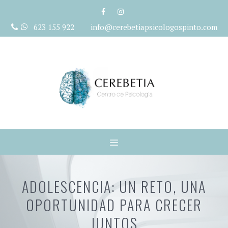
Saltar
al
623 155 922 info@cerebetiapsicologospinto.com
contenido
Menú
ADOLESCENCIA: UN RETO, UNA
OPORTUNIDAD PARA CRECER
JUNTOS