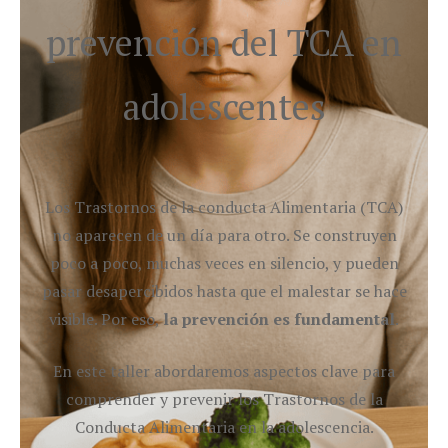
prevención del TCA en
adolescentes
Los Trastornos de la conducta Alimentaria (TCA)
no aparecen de un día para otro. Se construyen
poco a poco, muchas veces en silencio, y pueden
pasar desapercibidos hasta que el malestar se hace
visible. Por eso,
la prevención es fundamental
.
En este taller abordaremos aspectos clave para
comprender y prevenir los Trastornos de la
Conducta Alimentaria en la adolescencia.