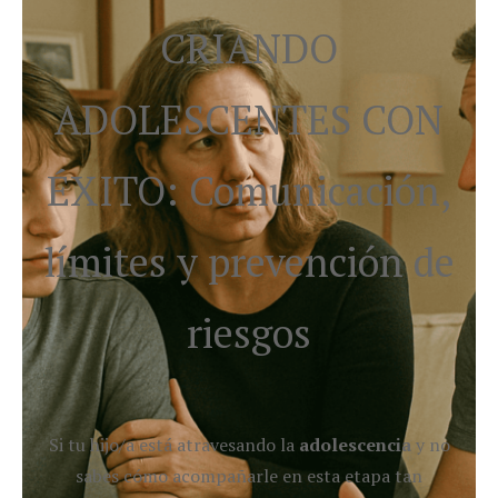
CRIANDO
ADOLESCENTES CON
ÉXITO: Comunicación,
límites y prevención de
riesgos
Si tu hijo/a está atravesando la
adolescencia
y no
sabes cómo acompañarle en esta etapa tan