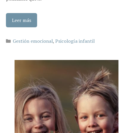
Leer más
Categorías
Gestión emocional
,
Psicología infantil