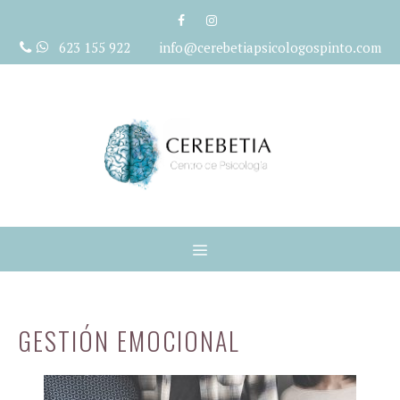
Saltar
al
623 155 922 info@cerebetiapsicologospinto.com
contenido
Menú
GESTIÓN EMOCIONAL