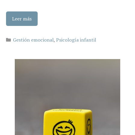
Leer más
Categorías
Gestión emocional
,
Psicología infantil