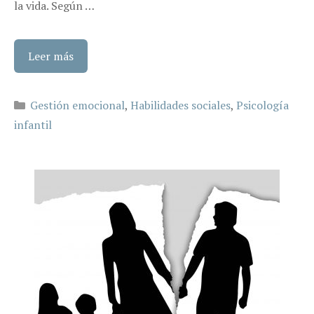
la vida. Según …
Leer más
Categorías
Gestión emocional
,
Habilidades sociales
,
Psicología
infantil