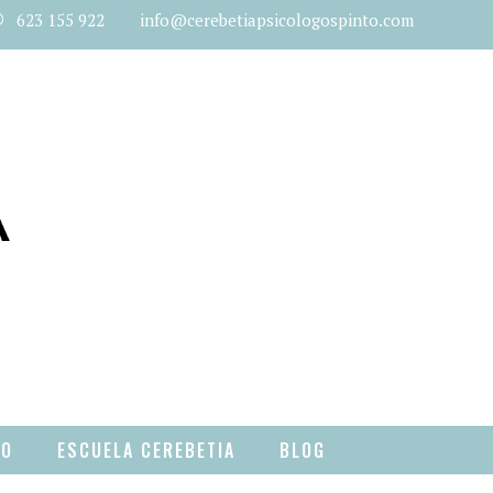
623 155 922 info@cerebetiapsicologospinto.com
TO
ESCUELA CEREBETIA
BLOG