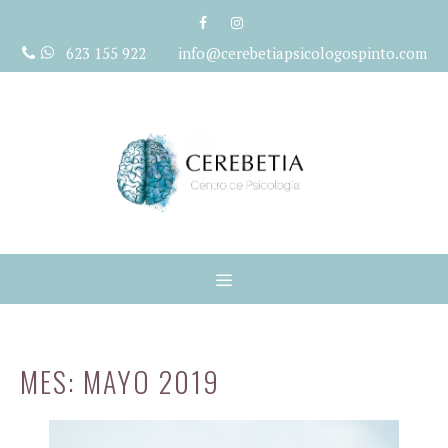
Saltar
al
623 155 922 info@cerebetiapsicologospinto.com
contenido
Menú
MES:
MAYO 2019