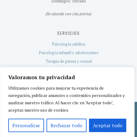
Domingos: cerrado
(Se atiende con cita previa)
SERVICIOS
Psicología adultos
Psicología infantil y adolescentes
Terapia de pareja y sexual
Evaluación neuropsicológica
Valoramos tu privacidad
Servicio TEA
Utilizamos cookies para mejorar tu experiencia de
navegación, publicar anuncios o contenidos personalizados y
analizar nuestro tráfico. Al hacer clic en "Aceptar todo",
aceptas nuestro uso de cookies.
Política de privacidad
Aviso legal
Política de cookies
© 2026 CEREBETIA | Centro de Psicología | Centro sanitario registrado por la
Personalizar
Rechazar todo
Aceptar todo
Comunidad de Madrid con el nº CS15971