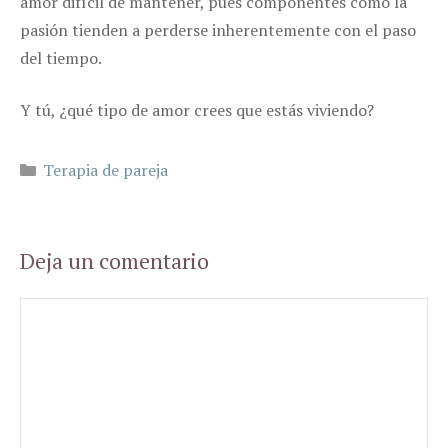
amor difícil de mantener, pues componentes como la
pasión tienden a perderse inherentemente con el paso
del tiempo.
Y tú, ¿qué tipo de amor crees que estás viviendo?
Categorías
Terapia de pareja
Deja un comentario
Comentario