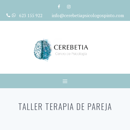
Saltar
al
623 155 922 info@cerebetiapsicologospinto.com
contenido
Menú
TALLER TERAPIA DE PAREJA