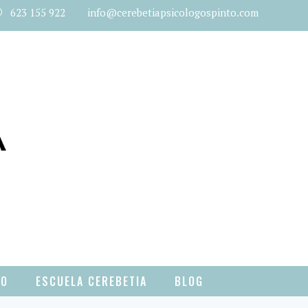
623 155 922 info@cerebetiapsicologospinto.com
TO
ESCUELA CEREBETIA
BLOG