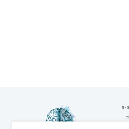
INF
C