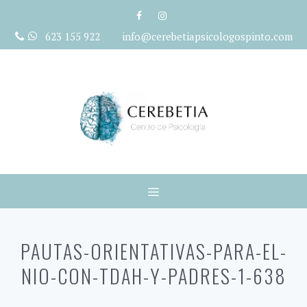
Saltar
al
623 155 922 info@cerebetiapsicologospinto.com
contenido
Menú
PAUTAS-ORIENTATIVAS-PARA-EL-
NIO-CON-TDAH-Y-PADRES-1-638