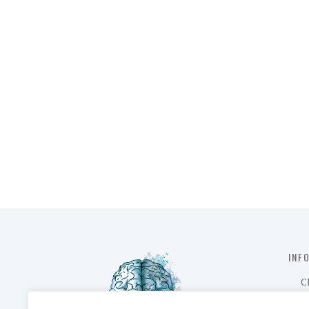
INF
C