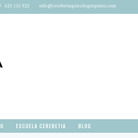
623 155 922 info@cerebetiapsicologospinto.com
TO
ESCUELA CEREBETIA
BLOG