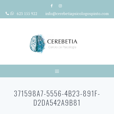
Saltar
al
623 155 922 info@cerebetiapsicologospinto.com
contenido
Menú
371598A7-5556-4B23-891F-
D2DA542A9B81