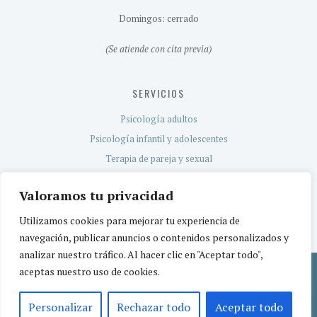
Domingos: cerrado
(Se atiende con cita previa)
SERVICIOS
Psicología adultos
Psicología infantil y adolescentes
Terapia de pareja y sexual
Evaluación neuropsicológica
Valoramos tu privacidad
Servicio TEA
Utilizamos cookies para mejorar tu experiencia de
navegación, publicar anuncios o contenidos personalizados y
analizar nuestro tráfico. Al hacer clic en "Aceptar todo",
aceptas nuestro uso de cookies.
Política de privacidad
Aviso legal
Política de cookies
© 2026 CEREBETIA | Centro de Psicología | Centro sanitario registrado por la
Personalizar
Rechazar todo
Aceptar todo