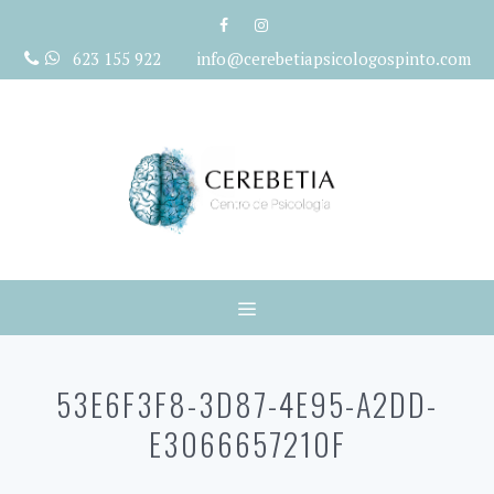
Saltar
al
623 155 922 info@cerebetiapsicologospinto.com
contenido
Menú
53E6F3F8-3D87-4E95-A2DD-
E3066657210F