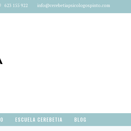
623 155 922 info@cerebetiapsicologospinto.com
TO
ESCUELA CEREBETIA
BLOG