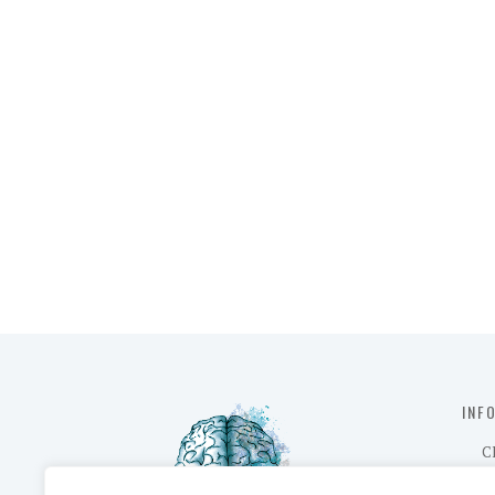
INF
C