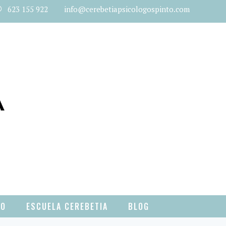
623 155 922 info@cerebetiapsicologospinto.com
TO
ESCUELA CEREBETIA
BLOG