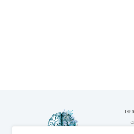
INF
C