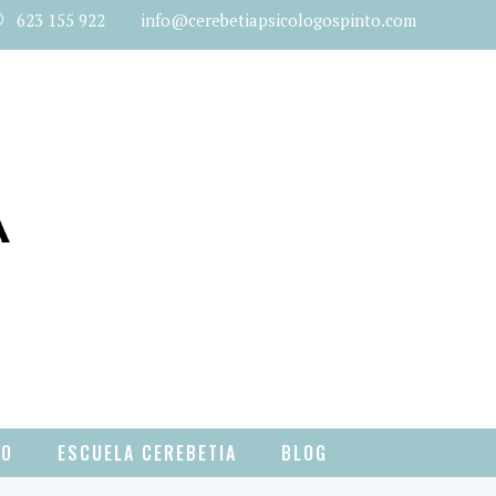
623 155 922 info@cerebetiapsicologospinto.com
TO
ESCUELA CEREBETIA
BLOG