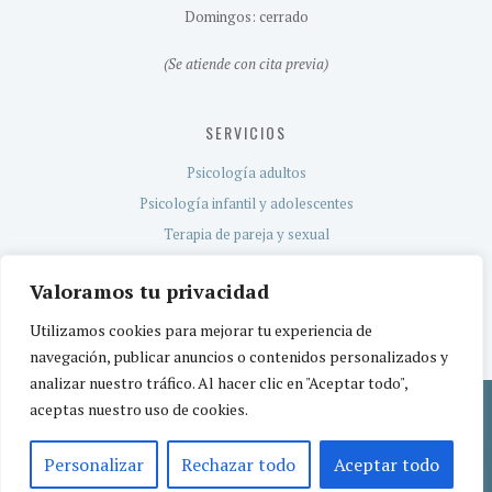
Domingos: cerrado
(Se atiende con cita previa)
SERVICIOS
Psicología adultos
Psicología infantil y adolescentes
Terapia de pareja y sexual
Evaluación neuropsicológica
Valoramos tu privacidad
Servicio TEA
Utilizamos cookies para mejorar tu experiencia de
navegación, publicar anuncios o contenidos personalizados y
analizar nuestro tráfico. Al hacer clic en "Aceptar todo",
aceptas nuestro uso de cookies.
Política de privacidad
Aviso legal
Política de cookies
© 2026 CEREBETIA | Centro de Psicología | Centro sanitario registrado por la
Personalizar
Rechazar todo
Aceptar todo
Comunidad de Madrid con el nº CS15971