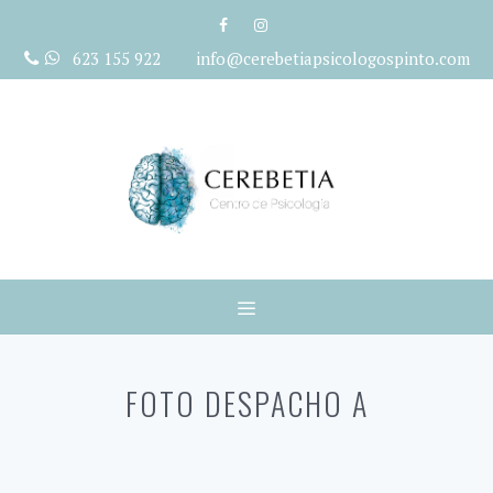
Saltar
al
623 155 922 info@cerebetiapsicologospinto.com
contenido
Menú
FOTO DESPACHO A