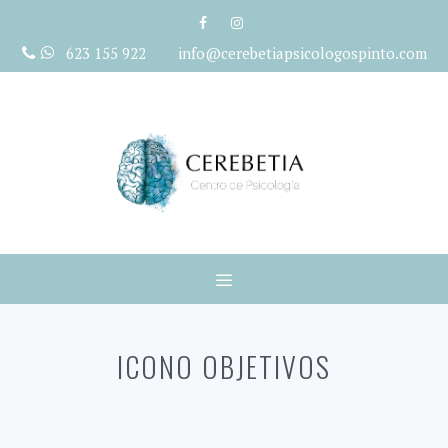
Saltar
al
623 155 922 info@cerebetiapsicologospinto.com
contenido
Menú
ICONO OBJETIVOS