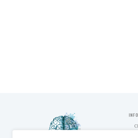
INF
C