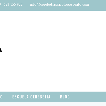
623 155 922 info@cerebetiapsicologospinto.com
TO
ESCUELA CEREBETIA
BLOG