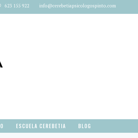
623 155 922 info@cerebetiapsicologospinto.com
TO
ESCUELA CEREBETIA
BLOG