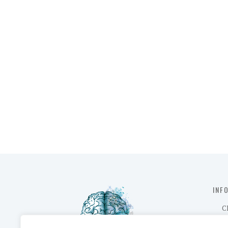
INF
C