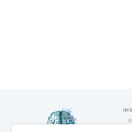
INF
C