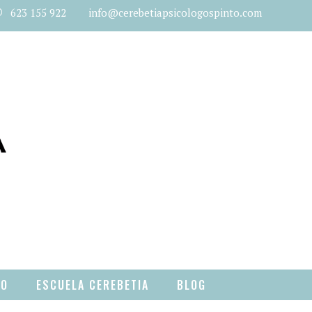
623 155 922 info@cerebetiapsicologospinto.com
TO
ESCUELA CEREBETIA
BLOG