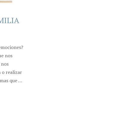
MILIA
 emociones?
ue nos
 nos
o realizar
rmas que …