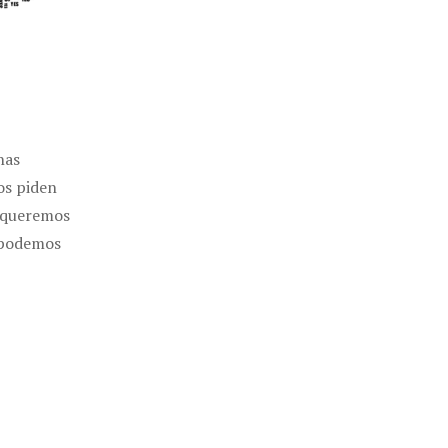
nas
os piden
o queremos
o podemos