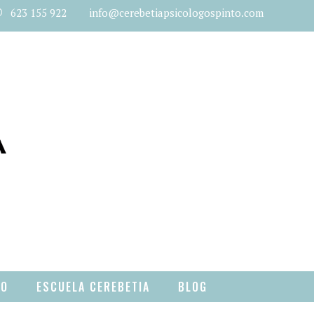
623 155 922 info@cerebetiapsicologospinto.com
TO
ESCUELA CEREBETIA
BLOG