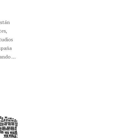
están
tes,
tudios
España
lando …