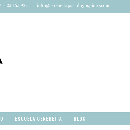
623 155 922 info@cerebetiapsicologospinto.com
TO
ESCUELA CEREBETIA
BLOG