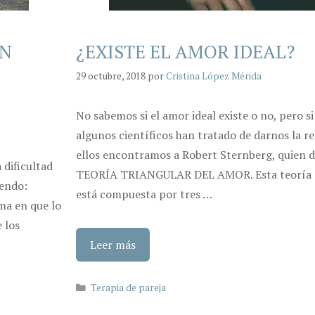
UN
¿EXISTE EL AMOR IDEAL?
29 octubre, 2018
por
Cristina López Mérida
No sabemos si el amor ideal existe o no, pero si
algunos científicos han tratado de darnos la r
ellos encontramos a Robert Sternberg, quien d
 dificultad
TEORÍA TRIANGULAR DEL AMOR. Esta teoría
iendo:
está compuesta por tres …
rma en que lo
 los
Leer más
Categorías
Terapia de pareja